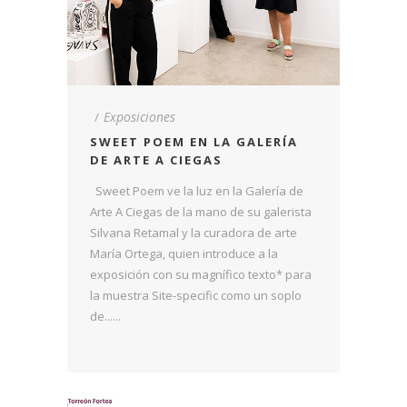
Exposiciones
SWEET POEM EN LA GALERÍA
DE ARTE A CIEGAS
Sweet Poem ve la luz en la Galería de
Arte A Ciegas de la mano de su galerista
Silvana Retamal y la curadora de arte
María Ortega, quien introduce a la
exposición con su magnífico texto* para
la muestra Site-specific como un soplo
de......