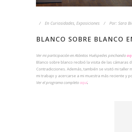
En
Curiosidades
,
Exposiciones
Por:
Sara Bi
BLANCO SOBRE BLANCO E
Ver mi participación en Atónitos Huéspedes pinchando
aq
Blanco sobre blanco recibió la visita de las cámaras
Contradicciones. Además, también se visitó mi taller 
mi trabajo y acercarse a mi muestra más reciente y p
Ver el programa completo
aquí
.