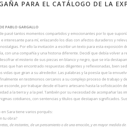
AGAÑA PARA EL CATÁLOGO DE LA EX
 DE PABLO GARGALLO
e pasé tantos momentos compartidos y emocionantes por lo que suponía e
o e interesante para mí, enlazando los días con afectos duraderos y relev
nostalgias. Por ello la invitación a escribir un texto para esta exposición
a, con una compañía y una historia diferente. Decidí que debía volver a 
descifrar el misterio de sus piezas en blanco y negro, que se iría desta
ntas que han encontrado respuestas diligentes y reflexionadas, bien se
 vidas que giran a su alrededor. Las palabras y la poesía que la envuelv
inalmente en testimonios cercanos a su complejo proceso de trabajo y 
e esconde, por trabajar desde el barro artesano hasta la sofisticación de
imidad a la tierra y a la piel. También por su necesidad de acompañar la
gmas cotidianos, con sentencias y títulos que destapan significados. S
 en Sara tiene varios porqués:
en tu obra?
retas, de instantes, de un pensamiento o de una emoción, y en mayor medida de 