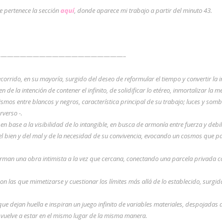
 pertenece la sección
aquí
, donde aparece mi trabajo a partir del minuto 43.
emisión ——————————————————————–
corrido, en su mayoría, surgido del deseo de reformular el tiempo y convertir la i
 de la intención de contener el infinito, de solidificar lo etéreo, inmortalizar la
mos entre blancos y negros, característica principal de su trabajo; luces y somb
verso -.
en base a la visibilidad de lo intangible, en busca de armonía entre fuerza y deb
 bien y del mal y de la necesidad de su convivencia, evocando un cosmos que pa
rman una obra intimista a la vez que cercana, conectando una parcela privada 
on las que mimetizarse y cuestionar los límites más allá de lo establecido, surgi
s que dejan huella e inspiran un juego infinito de variables materiales, despojada
e vuelve a estar en el mismo lugar de la misma manera.