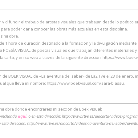
 y difundir el trabajo de artistas visuales que trabajan desde lo poético 
 para poder dar a conocer las obras más actuales en esta disciplina.
es mi obra.
de 1 hora de duración destinado a la formación y la divulgación mediante 
a POESÍA VISUAL de poetas visuales que trabajan diferentes materiales y d
la carta, y en su web a través de la siguiente dirección: https://www.boekv
ón de BOEK VISUAL de «La aventura del saber» de La2 Tve el 23 de enero, 
sual que lleva mi nombre: https://www.boekvisual.com/sara-biassu.
 mi obra donde encontraréis mi sección de Boek Visual:
 pinchando
aquí
, o en esta dirección: http://www.rtve.es/alacarta/videos/prog
en esta dirección: http://www.rtve.es/alacarta/videos/la-aventura-del-saber/ave