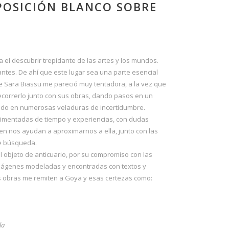
POSICIÓN BLANCO SOBRE
l descubrir trepidante de las artes y los mundos.
antes. De ahí que este lugar sea una parte esencial
 de Sara Biassu me pareció muy tentadora, a la vez que
recorrerlo junto con sus obras, dando pasos en un
pando en numerosas veladuras de incertidumbre.
dimentadas de tiempo y experiencias, con dudas
en nos ayudan a aproximarnos a ella, junto con las
de búsqueda.
l objeto de anticuario, por su compromiso con las
s imágenes modeladas y encontradas con textos y
us obras me remiten a Goya y esas certezas como:
la