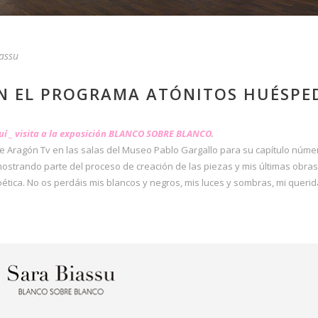
assu
N EL PROGRAMA ATÓNITOS HUÉSPE
uí _ visita a la exposición BLANCO SOBRE BLANCO
.
 de Aragón Tv en las salas del Museo Pablo Gargallo para su capítulo núm
mostrando parte del proceso de creación de las piezas y mis últimas obras
oética. No os perdáis mis blancos y negros, mis luces y sombras, mi quer