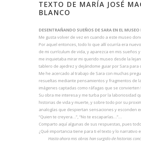
TEXTO DE MARÍA JOSÉ M
BLANCO
DESENTRAÑANDO SUEÑOS DE SARA EN EL MUSEO
Me gusta volver de vez en cuando a este museo dond
Por aquel entonces, todo lo que allí ocurría era nuev
de mi currículum de vida, y aparezca en mis sueños y 
me inquietaba mirar mi querido museo desde la lejaní
tablero de ajedrez y dejándome guiar por Sara para 
Me he acercado al trabajo de Sara con muchas pregu
resueltas mediante pensamientos y fragmentos de las
imágenes captadas como ráfagas que se convierten f
Su obra me interesa y me turba por la laboriosidad qu
historias de vida y muerte, y sobre todo por su prox
analogías que despiertan sensaciones y esconden eni
“Quien te creyera…”, “No te escaparías…”…
Comparto aquí algunas de sus respuestas, pues todo
¿Qué importancia tiene para ti el texto y lo narrativo 
Hasta ahora mis obras han surgido de historias conc