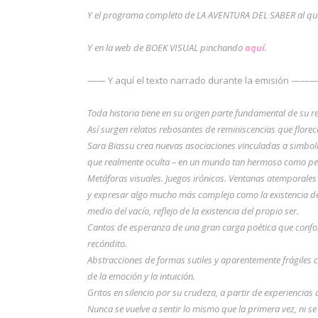
Y el programa completo de LA AVENTURA DEL SABER al que
Y en la web de BOEK VISUAL pinchando
aquí
.
—— Y aquí el texto narrado durante la 
Toda historia tiene en su origen parte fundamental de su re
Así surgen relatos rebosantes de reminiscencias que florecen
Sara Biassu crea nuevas asociaciones vinculadas a simbolis
que realmente oculta – en un mundo tan hermoso como per
Metáforas visuales. Juegos irónicos. Ventanas atemporales 
y expresar algo mucho más complejo como la existencia del
medio del vacío, reflejo de la existencia del propio ser.
Cantos de esperanza de una gran carga poética que confo
recóndito.
Abstracciones de formas sutiles y aparentemente frágiles c
de la emoción y la intuición.
Gritos en silencio por su crudeza, a partir de experiencia
Nunca se vuelve a sentir lo mismo que la primera vez, ni s