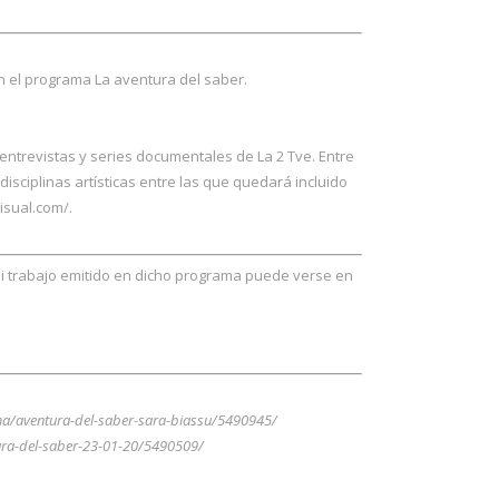
en el programa La aventura del saber.
entrevistas y series documentales de La 2 Tve. Entre
isciplinas artísticas entre las que quedará incluido
isual.com/.
mi trabajo emitido en dicho programa puede verse en
rama/aventura-del-saber-sara-biassu/5490945/
ntura-del-saber-23-01-20/5490509/