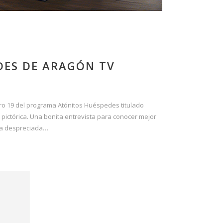
DES DE ARAGÓN TV
ero 19 del programa Atónitos Huéspedes titulado
 pictórica. Una bonita entrevista para conocer mejor
ida despreciada…