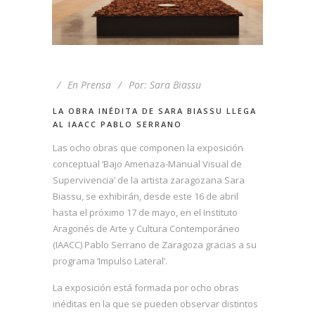
En
Prensa
Por:
Sara Biassu
LA OBRA INÉDITA DE SARA BIASSU LLEGA
AL IAACC PABLO SERRANO
Las ocho obras que componen la exposición
conceptual ‘Bajo Amenaza-Manual Visual de
Supervivencia’ de la artista zaragozana Sara
Biassu, se exhibirán, desde este 16 de abril
hasta el próximo 17 de mayo, en el Instituto
Aragonés de Arte y Cultura Contemporáneo
(IAACC) Pablo Serrano de Zaragoza gracias a su
programa ‘Impulso Lateral’.
La exposición está formada por ocho obras
inéditas en la que se pueden observar distintos