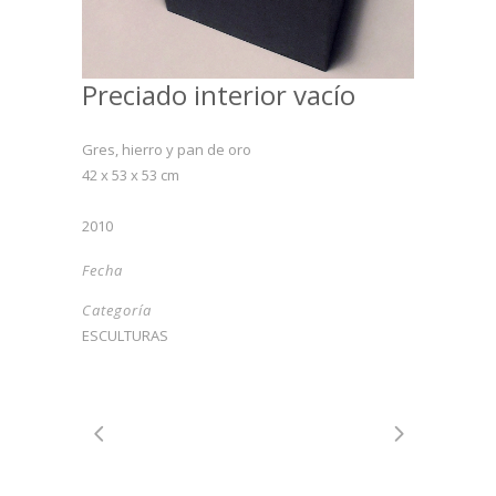
Preciado interior vacío
Gres, hierro y pan de oro
42 x 53 x 53 cm
2010
Fecha
Categoría
ESCULTURAS