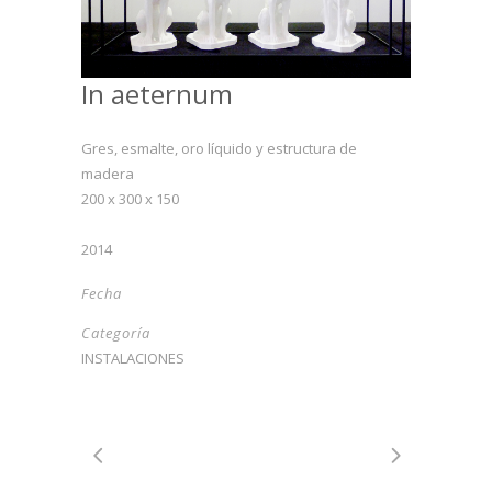
In aeternum
Gres, esmalte, oro líquido y estructura de
madera
200 x 300 x 150
2014
Fecha
Categoría
INSTALACIONES