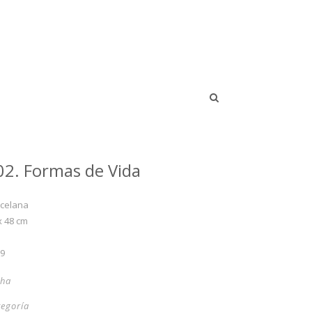
02. Formas de Vida
celana
x 48 cm
09
cha
tegoría